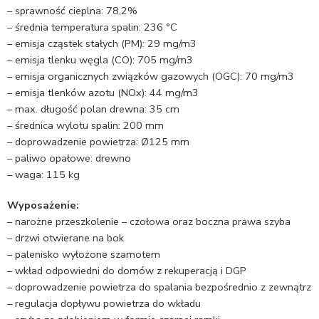
– sprawność cieplna: 78,2%
– średnia temperatura spalin: 236 °C
– emisja cząstek stałych (PM): 29 mg/m3
– emisja tlenku węgla (CO): 705 mg/m3
– emisja organicznych związków gazowych (OGC): 70 mg/m3
– emisja tlenków azotu (NOx): 44 mg/m3
– max. długość polan drewna: 35 cm
– średnica wylotu spalin: 200 mm
– doprowadzenie powietrza: Ø125 mm
– paliwo opałowe: drewno
– waga: 115 kg
Wyposażenie:
– narożne przeszkolenie – czołowa oraz boczna prawa szyba
– drzwi otwierane na bok
– palenisko wyłożone szamotem
– wkład odpowiedni do domów z rekuperacją i DGP
– doprowadzenie powietrza do spalania bezpośrednio z zewnątrz
– regulacja dopływu powietrza do wkładu