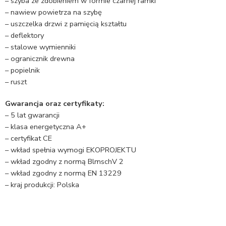
– szyba ze zdobieniem w formie czarnej ramki
– nawiew powietrza na szybę
– uszczelka drzwi z pamięcią kształtu
– deflektory
– stalowe wymienniki
– ogranicznik drewna
– popielnik
– ruszt
Gwarancja oraz certyfikaty:
– 5 lat gwarancji
– klasa energetyczna A+
– certyfikat CE
– wkład spełnia wymogi EKOPROJEKTU
– wkład zgodny z normą BlmschV 2
– wkład zgodny z normą EN 13229
– kraj produkcji: Polska